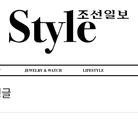
Y
JEWELRY & WATCH
LIFESTYLE
뱅글