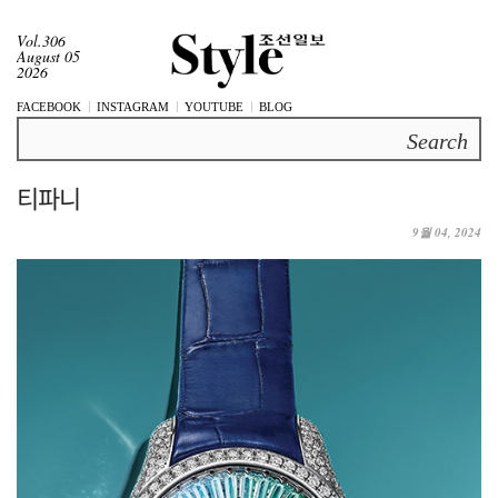
Vol.306
August 05
2026
FACEBOOK
INSTAGRAM
YOUTUBE
BLOG
Search
티파니
9월 04, 2024