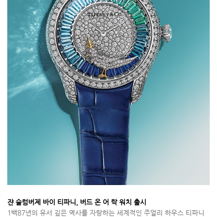
쟌 슐럼버제 바이 티파니, 버드 온 어 락 워치 출시
1백87년의 유서 깊은 역사를 자랑하는 세계적인 주얼리 하우스 티파니