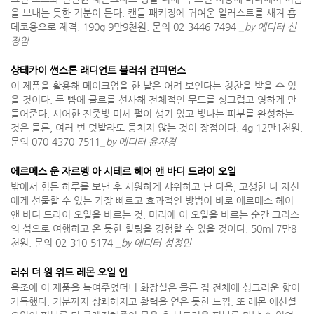
을 보내는 듯한 기분이 든다. 캔들 패키징에 귀여운 일러스트를 새겨 홈
데코용으로 제격. 190g 9만9천원. 문의 02-3446-7494
_by 에디터 신
정임
샹테카이 썬스톤 래디언트 블러쉬 컨피던스
이 제품을 활용해 메이크업을 한 날은 어려 보인다는 칭찬을 받을 수 있
을 것이다. 두 뺨에 글로를 선사해 전체적인 무드를 싱그럽고 영하게 만
들어준다. 시어한 진줏빛 미세 펄이 생기 있고 빛나는 피부를 완성하는
것은 물론, 여러 번 덧발라도 뭉치지 않는 것이 장점이다. 4g 12만1천원.
문의 070-4370-7511
_by 에디터 윤자경
에르메스 운 자르뎅 아 시테르 헤어 앤 바디 드라이 오일
밖에서 힘든 하루를 보낸 후 시원하게 샤워하고 난 다음, 고생한 나 자신
에게 선물할 수 있는 가장 빠르고 효과적인 방법이 바로 에르메스 헤어
앤 바디 드라이 오일을 바르는 것. 머리에 이 오일을 바르는 순간 그리스
의 섬으로 여행하고 온 듯한 힐링을 경험할 수 있을 것이다. 50ml 7만8
천원. 문의 02-310-5174
_by 에디터 성정민
러쉬 더 원 위드 레몬 오일 인
욕조에 이 제품을 녹여주었더니 화장실은 물론 집 전체에 싱그러운 향이
가득했다. 기분까지 상쾌해지고 활력을 얻은 듯한 느낌. 또 레몬 에션셜