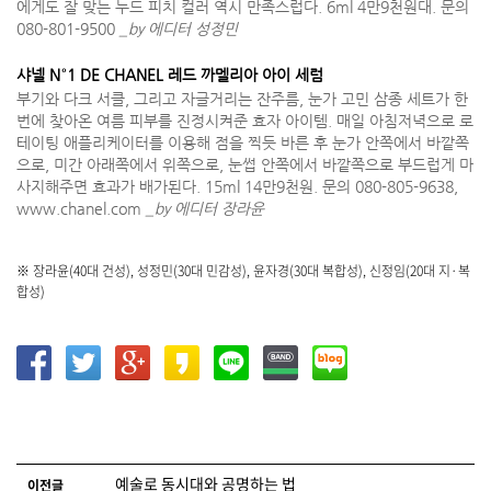
에게도 잘 맞는 누드 피치 컬러 역시 만족스럽다. 6ml 4만9천원대. 문의
080-801-9500
_by 에디터 성정민
샤넬 N°1 DE CHANEL 레드 까멜리아 아이 세럼
부기와 다크 서클, 그리고 자글거리는 잔주름, 눈가 고민 삼종 세트가 한
번에 찾아온 여름 피부를 진정시켜준 효자 아이템. 매일 아침저녁으로 로
테이팅 애플리케이터를 이용해 점을 찍듯 바른 후 눈가 안쪽에서 바깥쪽
으로, 미간 아래쪽에서 위쪽으로, 눈썹 안쪽에서 바깥쪽으로 부드럽게 마
사지해주면 효과가 배가된다. 15ml 14만9천원. 문의 080-805-9638,
www.chanel.com
_by 에디터 장라윤
※ 장라윤(40대 건성), 성정민(30대 민감성), 윤자경(30대 복합성), 신정임(20대 지·복
합성)
글 네비게이션
예술로 동시대와 공명하는 법
이전글