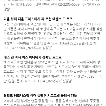
만 가는 애정템. 300ml 3만7천원. 문의 02-2205-5559
_by 에디터 신
정임
디올 뷰티 디올 프레스티지 라 로션 에센스 드 로즈
디올 스킨케어에서 고급 안티에이징 라인에 속하는 디올 프레스티지 라
인 제품은 역시 다르다. 이 로션이 추구하는 리바이탈라이징 효과를 직접
눈으로 확인할 수 있었던 것. 우윳빛 포뮬러가 바르는 순간 피부를 유연
하게 만들면서 편안하게 감싼다. 은은한 디올 로즈 향까지 더해 피부가
재생하고 회복하는 느낌을 맛볼 수 있다. 150ml 22만2천원대. 문의
080-342-9500
_by 에디터 성정민
배스 앤 바디 웍스 바디워시 샴페인 토스트
해외 직구로만 만나볼 수 있었던 배스 앤 바디 웍스가 드디어 국내에 상
륙했다는 소식을 듣고 기뻤다. 브랜드의 시그너처 향으로 불리는 샴페인
토스트는 샤워 후 기분 좋고 톡톡 튀는 샴페인 향과 달콤한 꽃 내음을 선
사하며, 비타민 E와 알로에 성분을 함유해 보습력까지 좋았다. 295ml 1
만9천원. 문의 02-1588-1234
_by 에디터 신정임
딥티크 헤도니스틱 썸머 컬렉션 시트로넬 클래식 캔들
더위에 지친 날에는 캔들 향을 맡으며 몸을 릴랙스하는 편이다. 푸릇한
그린 노트와 신선한 레몬그라스 향을 더해 탁 트인 지중해 바다에서 여름