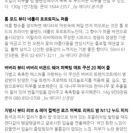
오일이 피부를 딥 클렌징해주어 목욕 후 부드러운 피부를 만날 수 있었
다. 130g 1만7천원. 문의 1644-2357
_by 에디터 윤자경
톰 포드 뷰티 네롤리 포르토피노 퍼퓸
여름 향수를 생각하면 에디터의 머릿속에 제일 먼저 떠오르는 것은 톰 포
드의 프라이빗 블렌드 네롤리 포르토피노인데, 그 향수가 퍼퓸 버전으로
출시되었다. 이탈리아 리비에라의 무성한 시트러스 정원의 생생한 기운
을 머금고 갓 핀 오렌지 꽃의 아름다움을 연상시키는 플로럴 에센셜 오
일. 활력 넘치고 신선한 생동감이 느껴지는 기분 좋은 향이다. 50ml 61
만3천원. 문의 02-6971-3211
_by 에디터 장라윤
버버리 뷰티 버버리 비욘드 웨어 퍼펙팅 매트 쿠션 20 페어 쿨
가볍고 촉촉한 텍스처를 자랑하는 이 쿠션은 버버리 트렌치코트에서 영
감받아 탄생한 기술 트렌치-프로텍트 테크놀로지를 적용해 물, 습도, 열,
땀으로부터 피부를 보호해준다. 또 대나무 파우더와 판야나무 꽃 추출물
이 들어 있어 번들거림을 잡아주고 촉촉함을 유지해준다. 14g 9만8천원.
문의 080-850-0708
_by 에디터 신정임
지방시 뷰티 러브 & 레더 컬렉션 로즈 퍼펙토 리퀴드 밤 N112 누드 피치
흰색과 피치 컬러가 롤리 팝 모양으로 섞여 있는 포뮬러처럼 발랐을 때도
캔디같이 탱글탱글하고 글로시한 입술을 연출해준다. 약간 화한 느낌이
감돌면서 입술이 플럼핑되어 볼륨감이 업되는 느낌. 피부가 노란 동양인