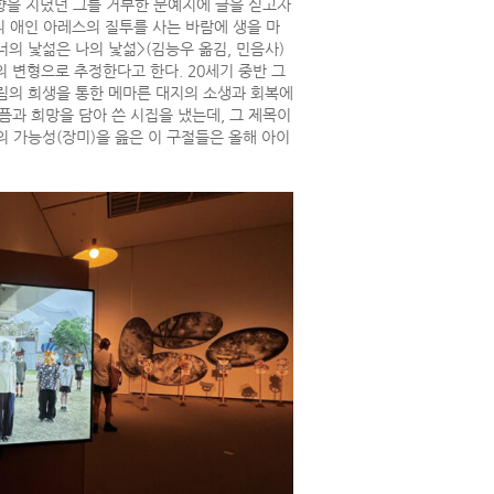
향을 지녔던 그를 거부한 문예지에 글을 싣고자
 애인 아레스의 질투를 사는 바람에 생을 마
의 낯섦은 나의 낯섦>(김능우 옮김, 민음사)
의 변형으로 추정한다고 한다. 20세기 중반 그
흘림의 희생을 통한 메마른 대지의 소생과 회복에
슬픔과 희망을 담아 쓴 시집을 냈는데, 그 제목이
시작에의 가능성(장미)을 읊은 이 구절들은 올해 아이