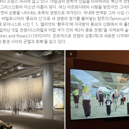
부터 프랑스 파리에 살고 있다. 아랍권의 문학적 인습을 타파하려는 혁신적 성
그리스신화의 미소년 이름이 맞다. 여신 아프로디테의 사랑을 받았지만 그녀의
의 순환을 나타내는 초목의 정령으로 여겨진다. 국내에 번역된 그의 시집 <너
바빌로니아의 ‘풍요의 신’으로 새 생명의 정기를 불어넣는 탐무즈(Tammuz)
 모더니스트 시인 T. S. 엘리엇의 ‘황무지’에 자극받아 풍요의 신화에서 피 
 일어난 ‘6일 전쟁(이스라엘과 아랍 국가 간의 제3차 중동 전쟁)’을 지켜보며 
 Ashes and Roses)>(1970)이다. 은유적으로 전쟁의 상흔(재)과 새로운 
 환경 사이의 균열과 회복’을 담고 있다.
6