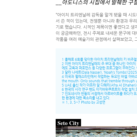
__아도니스의 시집에서 발췌한 구절(
“아이치 트리엔날레 감독을 맡게 됐을 때 시도
서 쓴 적이 있는데, 전쟁뿐 아니라 환경과 우
기로 했습니다. 시적인 제목이면 좋겠다고 생각했죠
이 궁금해하던, 전시 주제로 내세운 문구에 대
작품을 여러 예술가의 관점에서 살펴보았고, 
1 올해로 6회를 맞이한 아이치 트리엔날레의 키 비주얼
2 이번 아이치 트리엔날레의 주 무대 중 하나인 아이치
에도 교육과 퍼포먼스 등 다양한 프로그램이 꾸려진다.
3 달라 나세르(Dala Nasser), ‘Noah’s Tombs’(2025
4 미국과 팔레스타인에서 작업하는 듀오인 바셀 아바스 & 루안 
the mouth: Only sounds that tremble thr
5 UAE 출신 작가 아프라 알 다헤리(Afra Al Dhahe
6 한국의 시각 연구 밴드 이끼바위쿠르르의 작업 설치 
7 인도네시아 반둥의 서점에서 아르바이트를 하다가 뜨개질 작
한 환경에 대한 목소리를 내고 있다.
※ 1, 3, 5~7 Photo by 고성연
Seto City
8