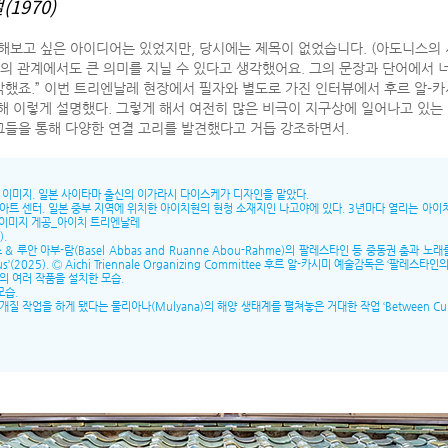
1970)
해보고 싶은 아이디어는 있었지만, 당시에는 제목이 없었습니다. (아도니스의 
리의 관계에서도 큰 의미를 지닐 수 있다고 생각했어요. 그의 문장과 단어에서 
.” 이번 트리엔날레 현장에서 필자와 별도로 가진 인터뷰에서 후르 알-카시미(Hoor
해 이렇게 설명했다. 그렇게 해서 여전히 많은 비극이 지구상에 일어나고 있는
그들을 통해 다양한 연결 고리를 발견했다고 거듭 강조하면서.
 이미지. 일본 사이타마 출신의 이가라시 다이스케가 디자인을 맡았다.
 아트 센터. 일본 중부 지역에 위치한 아이치현의 현청 소재지인 나고야에 있다. 3년마다 열리는 아이치
 이미지 게공_아이치 트리엔날레
).
아부-람(Basel Abbas and Ruanne Abou-Rahme)의 팔레스타인 등 중동권 춤과 노래를 담아낸
ough us’(2025). Ⓒ Aichi Triennale Organizing Committee 후르 알-카시미 예술감독은 ‘
ri)의 여러 작품을 설치한 모습.
모습.
업을 하게 됐다는 물리아나(Mulyana)의 해양 생태계를 펼쳐놓은 거대한 작업 ‘Between Curren