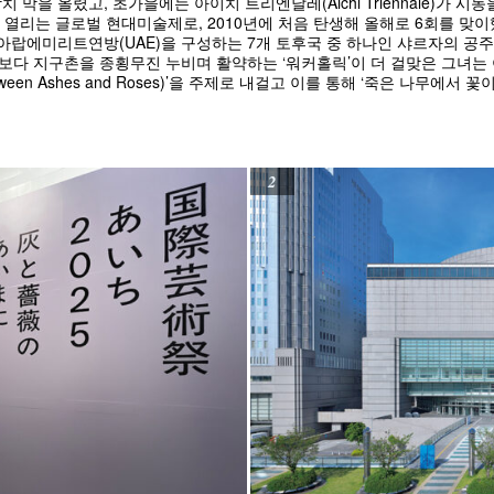
을 올렸고, 초가을에는 아이치 트리엔날레(Aichi Triennale)가 시
리는 글로벌 현대미술제로, 2010년에 처음 탄생해 올해로 6회를 맞이했다(9
에미리트연방(UAE)을 구성하는 7개 토후국 중 하나인 샤르자의 공주인 후르
어보다 지구촌을 종횡무진 누비며 활약하는 ‘워커홀릭’이 더 걸맞은 그녀
tween Ashes and Roses)’을 주제로 내걸고 이를 통해 ‘죽은 나무에
2