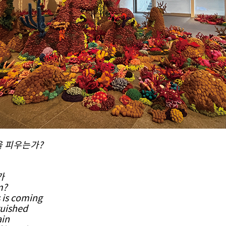
을 피우는가?
가
m?
 is coming
guished
ain