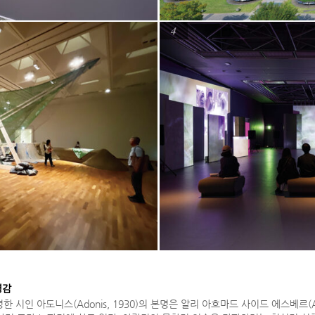
4
영감
인 아도니스(Adonis, 1930)의 본명은 알리 아흐마드 사이드 에스베르(Ali A