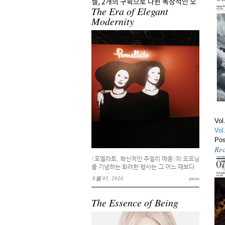
젤, 2개의 구획으로 나뉜 독창적인 오
The Era of Elegant
픈워크 다이얼이 특징이다.
Modernity
Read More
So 
So 
Po
또 
매
Re
Vol
Vol
Pos
Re
Dream Watch
〈포멜라토, 혁신적인 주얼리 메종〉의 오프닝
을 기념하는 화려한 행사는 그 어느 때보다
Dream Watch
Gem
뜨거운 관심을 모으며 포멜라토를 재조명하
P
Posted 4 일 ago
8월 05, 2026
more
Gem
게 했다.
지난 7월 15일 1백89년 역사의 하이
Po
주얼러 티파니앤코(Tiffany & Co.)가
청
The Essence of Being
하우스의 상징적인 식스틴 스톤
이 
(Sixteen Stone) 컬렉션을 새로운 방
Re