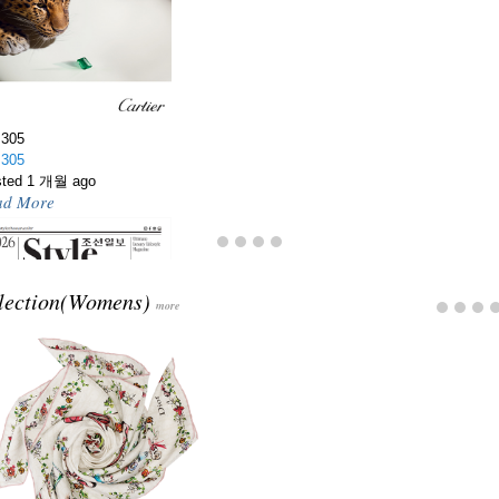
.305
.305
sted 1 개월 ago
Bloom
ad More
Bloom
sted 3 개월 ago
26년 새해를 상징하는 것. 붉은 말, 흰색,
고 그 모든 것을 아우르는 블랙과 주얼
lection(Womens)
 만남.
more
ad More