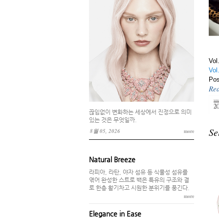
식으로 해석한 ‘식스틴 스톤 마더 오브
펄 루비 워치(Sixteen Stone
Mother-of-Pearl Ruby
Watch)’를…
Read More
Vol
Vol
Po
In 
Re
In 
Po
20
끊임없이 변화하는 세상에서 진정으로 의미
있는 것은 무엇일까.
그리
Se
8월 05, 2026
more
리의
Re
Natural Breeze
라피아, 라탄, 야자 섬유 등 식물성 섬유를
The Big Curve
엮어 완성한 스트로 백은 특유의 구조와 결
The Big Curve
로 한층 활기차고 시원한 분위기를 풍긴다.
Posted 4 일 ago
more
단 하나만으로도 선명한 존재감을 완
성하는 브레이슬릿.
Elegance in Ease