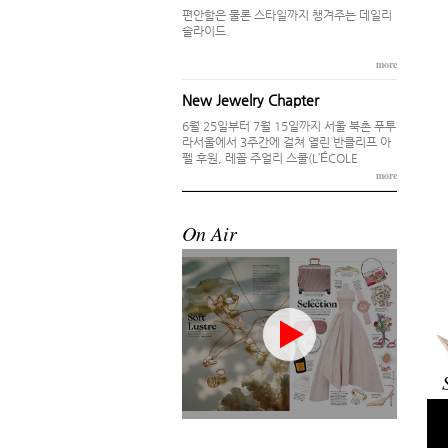
Read More
20
편안함은 물론 스타일까지 챙겨주는 데일리
20
Com
슬라이드.
Po
Com
Re
more
Po
디
몽
Se
디
New Jewelry Chapter
스
Pos
Re
6월 25일부터 7월 15일까지 서울 북촌 푸투
디
라서울에서 3주간에 걸쳐 열린 반클리프 아
Re
펠 후원, 레꼴 주얼리 스쿨(L’ÉCOLE
Jewelry School) 서울 캠퍼스가 막을 내렸
more
다.
On Air
샤
샤
Pos
The Iconic Secret
샤
The Iconic Secret
Re
Posted 4 일 ago
자연과 예술, 건축에서의 조화와 균형,
Vol
크
질서 등을 상징하는 보편적 언어로 존
Vol
크
재해온 기하학적 모티브.
Po
Pos
Re
Read More
크
포
Re
포