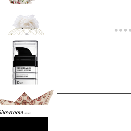
26 PIAGET EDITION
26 PIAGET EDITION
e Together!
sted 2 개월 ago
e Together!
ad More
sted 3 개월 ago
올
클레르의 활기차고 싱그러운 믹스 매치
lection(Mens)
올
more
타일링 플랜.
ted 4 일 ago
ad More
올
ad More
넬
넬
ted 4 일 ago
넬
ad More
.304
리스챤 디올 뷰티
.304
리스챤 디올 뷰티
Showroom
sted 2 개월 ago
ted 4 일 ago
more
ad More
리스챤 디올 뷰티
멜라토
ad More
멜라토