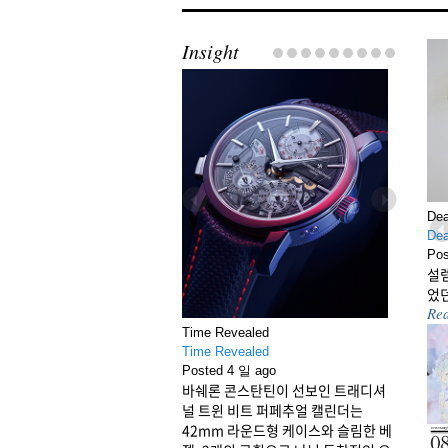
Insight
Dea
Previous
Next
Dea
Pre
Pos
설렘
었던
Re
Time Revealed
Time Revealed
Posted 4 일 ago
바쉐론 콘스탄틴이 선보인 트래디셔
널 트윈 비트 퍼페추얼 캘린더는
42mm 라운드형 케이스와 슬림한 베