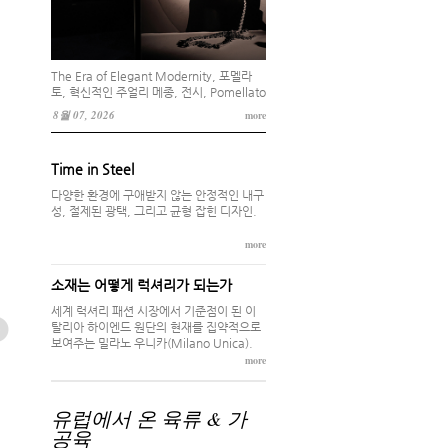
The Era of Elegant Modernity, 포멜라
토, 혁신적인 주얼리 메종, 전시, Pomellato
for Women, 포멜라토 스틸레 리베로, 팔레
8월 07, 2026
more
드 도쿄
Time in Steel
다양한 환경에 구애받지 않는 안정적인 내구
성, 절제된 광택, 그리고 균형 잡힌 디자인.
more
소재는 어떻게 럭셔리가 되는가
세계 럭셔리 패션 시장에서 기준점이 된 이
탈리아 하이엔드 원단의 현재를 집약적으로
보여주는 밀라노 우니카(Milano Unica).
xt
more
유럽에서 온 육류 & 가
공육