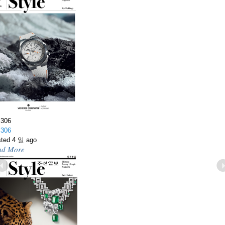
Fabulous!
Fabulous!
sted 1 개월 ago
다른 나를 만나는, 한여름밤의 우아하고
혹적인 드레스 코드.
ad More
.306
.306
ted 4 일 ago
ad More
light Symphony
revious
Ne
light Symphony
sted 2 개월 ago
명한 오너멘탈 스톤과 독창적인 실루엣
조우한 피아제의 셰이프와 컬러.
ad More