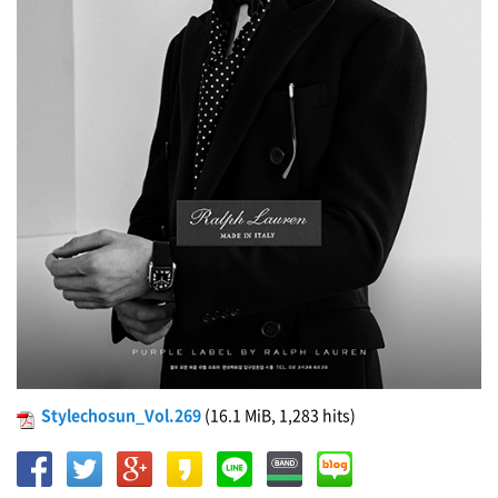
Stylechosun_Vol.269
(16.1 MiB, 1,283 hits)