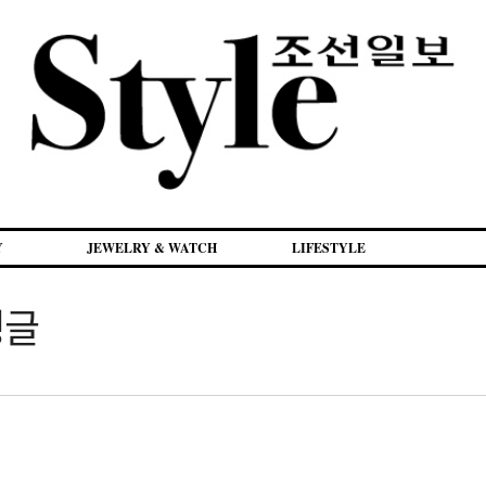
Y
JEWELRY & WATCH
LIFESTYLE
뱅글