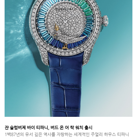
쟌 슐럼버제 바이 티파니, 버드 온 어 락 워치 출시
1백87년의 유서 깊은 역사를 자랑하는 세계적인 주얼리 하우스 티파니