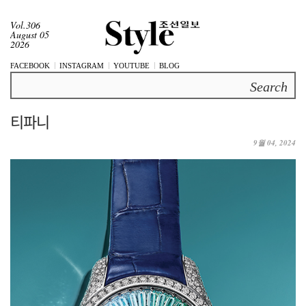
Vol.306
August 05
2026
FACEBOOK
INSTAGRAM
YOUTUBE
BLOG
Search
티파니
9월 04, 2024