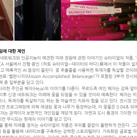
밍에 대한 제언
워크와 인공지능이 예견한 미래 정원에 관한 이야기인 슈타이얼의 작품, ‘이것이 미래다
 서울에서 진행 중인 <히토 슈타이얼—데이터의 바다>展에서 이 작품이 설치된 전시
rats’라는 부드럽고 매혹적인 AI 음성이 들린다. 꽃 추출물을 사용하면 독재자를 독살할
벨란시지(Mission Accomplished: Belanciege)’가 포함된 3부작 
제 중 일부분을 담고 있다.
터리한 주인공 헤자(Heja)의 이야기를 다룬다. 쿠르드족 여인 헤자는 감옥 앞
이후 신경 네트워크는 미래에 꽃을 되찾을 수 있을 것이라 예측한다. 헤자는 미
거나, 독재자를 독살하기도 하는 등 마술적인 치유의 힘을 갖고 있다. 전시장 안
예견 프로그래밍에 의해 재생된 꽃과 나무가 등장하는데, 이 꽃들은 0.04초 
헤자는 관객이자 보편적인 개인임을 깨닫게 된다. 자연과 도시 풍경의 기이한 이
지만 무시되는 현재의 이야기를 담고 있다.
 통해 미래를 점치는 슈타이얼의 작품은 우리를 끝없이 불편하게 만든다. 그
설치 등을 활용해 내러티브를 구축하는 강력한 스토리텔러다. 가속화된 글로벌 자