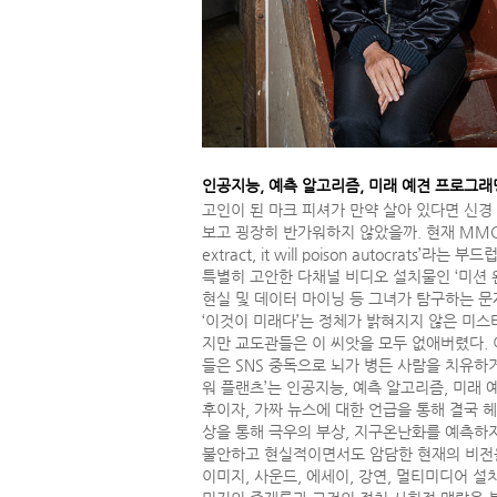
인공지능, 예측 알고리즘, 미래 예견 프로그래
고인이 된 마크 피셔가 만약 살아 있다면 신경 네트
보고 굉장히 반가워하지 않았을까. 현재 MMCA
extract, it will poison autoc
특별히 고안한 다채널 비디오 설치물인 ‘미션 완료: 
현실 및 데이터 마이닝 등 그녀가 탐구하는 문
‘이것이 미래다’는 정체가 밝혀지지 않은 미스
지만 교도관들은 이 씨앗을 모두 없애버렸다. 
들은 SNS 중독으로 뇌가 병든 사람을 치유하
워 플랜츠’는 인공지능, 예측 알고리즘, 미래 
후이자, 가짜 뉴스에 대한 언급을 통해 결국 
상을 통해 극우의 부상, 지구온난화를 예측하
불안하고 현실적이면서도 암담한 현재의 비전을
이미지, 사운드, 에세이, 강연, 멀티미디어 