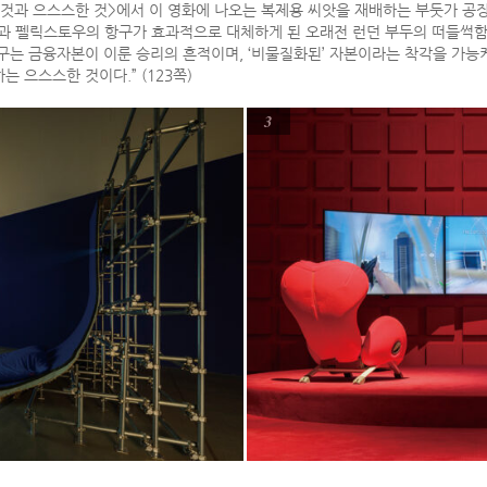
것과 으스스한 것>에서 이 영화에 나오는 복제용 씨앗을 재배하는 부둣가 공장
 펠릭스토우의 항구가 효과적으로 대체하게 된 오래전 런던 부두의 떠들썩함 
구는 금융자본이 이룬 승리의 흔적이며, ‘비물질화된’ 자본이라는 착각을 가능
 으스스한 것이다.” (123쪽)
3