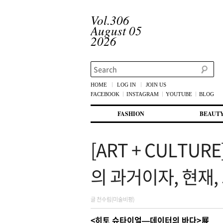
Vol.306
August 05
2026
Search
HOME
LOG IN
JOIN US
FACEBOOK
INSTAGRAM
YOUTUBE
BLOG
메인 메뉴
첫번째 컨텐츠로 뛰어넘기
두번째 컨텐츠로 뛰어넘기
FASHION
BEAUT
[ART + CULT
의 과거이자, 현재
글 천수림(미술비평)
<히토 슈타이얼—데이터의 바다>展