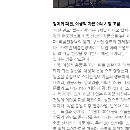
정치와 패션, 야생적 자본주의 시장 고찰
‘미션 완료: 벨란시지’라는 3채널 비디오 설치
강연-퍼포먼스로 처음 선보인 작품으로 슈타이얼, 조르
다. 베를린장벽의 붕괴, 구소련 영토의 전제정
다. 1989년 베를린장벽이 무너진 이래 도널
터’의 파급 현상을 추적한다. 패션 데이터는 
있다는 점을 강조한다.
신작 ‘야성적 충동’은 ‘미션 완료:벨란시지’
태가 되는 상황을 ‘야성적 충동’으로 명명했다
동굴을 중심으로 스페인 양치기들의 생태학적 힘
데이터, 인공지능, 알고리즘, 메타버스 등 디
문들의 도시’(2018), ‘태양의 공장’(2015
시 카메라가 도처에 널려 있는 디지털 세상에서 ‘보이는
전쟁의 이면을 다룬 작품이다. 성전으로 치부되는
작이다. 독일 통일 이후 인종차별, 반유대주의 
심’, ‘독일과 정체성’, ‘11월’(2004) 등
작품의 면면도 존재감을 뿜어내지만, 관람 환경
험을 선사하기 때문이다. 특히 2015년 베니
로 빨려 들어가도록 만든다. 글로벌 이민과 재정적