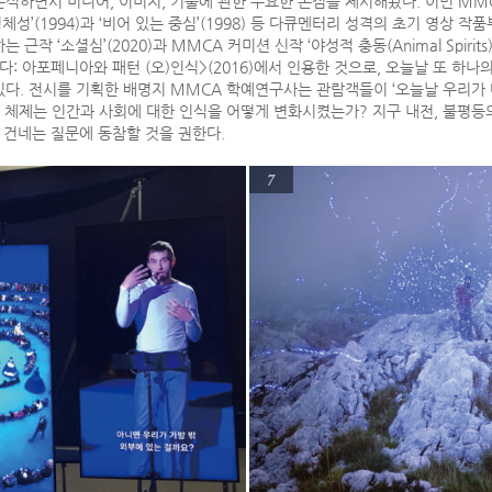
석하면서 미디어, 이미지, 기술에 관한 주요한 논점을 제시해왔다. 이번 MM
체성’(1994)과 ‘비어 있는 중심’(1998) 등 다큐멘터리 성격의 초기 영상 
 ‘소셜심’(2020)과 MMCA 커미션 신작 ‘야성적 충동(Animal Spirits)’
다: 아포페니아와 패턴 (오)인식>(2016)에서 인용한 것으로, 오늘날 또 하
있다. 전시를 기획한 배명지 MMCA 학예연구사는 관람객들이 ‘오늘날 우리가
 체제는 인간과 사회에 대한 인식을 어떻게 변화시켰는가? 지구 내전, 불평등
 건네는 질문에 동참할 것을 권한다.
7