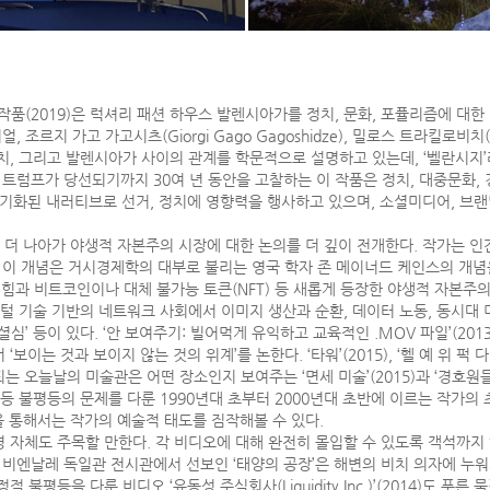
 작품(2019)은 럭셔리 패션 하우스 발렌시아가를 정치, 문화, 포퓰리즘에 대한 
지 가고 가고시츠(Giorgi Gago Gagoshidze), 밀로스 트라킬로비치(Milo
치, 그리고 발렌시아가 사이의 관계를 학문적으로 설명하고 있는데, ‘벨란시지’
드 트럼프가 당선되기까지 30여 년 동안을 고찰하는 이 작품은 정치, 대중문화,
무기화된 내러티브로 선거, 정치에 영향력을 행사하고 있으며, 소셜미디어, 브랜
에서 더 나아가 야생적 자본주의 시장에 대한 논의를 더 깊이 전개한다. 작가는 
. 이 개념은 거시경제학의 대부로 불리는 영국 학자 존 메이너드 케인스의 개
과 비트코인이나 대체 불가능 토큰(NFT) 등 새롭게 등장한 야생적 자본주의
지털 기술 기반의 네트워크 사회에서 이미지 생산과 순환, 데이터 노동, 동시대
), ‘소셜심’ 등이 있다. ‘안 보여주기: 빌어먹게 유익하고 교육적인 .MOV 파일’(
 것과 보이지 않는 것의 위계’를 논한다. ‘타워’(2015), ‘헬 예 위 퍽 다이(Hel
 오늘날의 미술관은 어떤 장소인지 보여주는 ‘면세 미술’(2015)과 ‘경호원들
등 불평등의 문제를 다룬 1990년대 초부터 2000년대 초반에 이르는 작가의 
의 작품을 통해서는 작가의 예술적 태도를 짐작해볼 수 있다.
 자체도 주목할 만한다. 각 비디오에 대해 완전히 몰입할 수 있도록 객석까지
스 비엔날레 독일관 전시관에서 선보인 ‘태양의 공장’은 해변의 비치 의자에 누
 불평등을 다룬 비디오 ‘유동성 주식회사(Liquidity Inc.)’(2014)도 푸