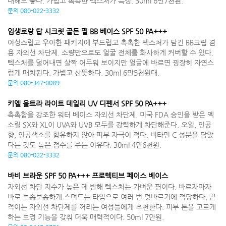
대해도 좋다. 가볍고 촉촉한 텍스처가 특징. 30ml 6만7천원.
문의 080-022-3332
입생로랑 탑 시크릿 골든 펄 BB 베이스 SPF 50 PA+++
여성스럽고 우아한 패키지에 부드럽고 촉촉한 텍스처가 담긴 BB크림 겸
용 자외선 차단제. 소량만으로도 얼굴 전체를 화사하게 커버할 수 있다.
텍스처를 덜어내면 살짝 어두워 보이지만 얼굴에 바르면 굉장히 자연스
럽게 매치된다. 가볍고 산뜻하다. 30ml 6만5천원대.
문의 080-347-0089
키엘 울트라 라이트 데일리 UV 디펜서 SPF 50 PA+++
촉촉함을 강조한 워터 베이스 자외선 차단제. 미국 FDA 승인을 받은 멕
소릴 SX와 XL이 UVA와 UVB 모두를 강력하게 차단해준다. 오일, 인공
향, 인공색소를 함유하지 않아 피부 자극이 적다. 비타민 C 성분을 담았
다는 것도 높은 점수를 주는 이유다. 30ml 4만6천원.
문의 080-022-3332
바비 브라운 SPF 50 PA+++ 프로텍티브 페이스 베이스
자외선 차단 지수가 높은 데 반해 텍스처는 가벼운 편이다. 바르자마자
바로 보송보송하게 스며드는 타입으로 여러 번 덧바르기에 적당하다. 끈
적이는 자외선 차단제를 꺼리는 여성들에게 추천한다. 피부 톤을 고르게
하는 보정 기능을 갖춰 더욱 매력적이다. 50ml 7만원.