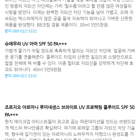
인 랑콤의 자외선 차단제는 가히 ‘필수품’이라고 할 만큼 많은 여성들의
사랑을 받았다. 이제는 완벽한 자외선 차단 기능을 넘어 가볍고, 오래 지
속되는 텍스처에까지 많은 공을 들여 지속력이 뛰어나고 가벼운 산뜻한
제품을 완성했다. BB크림 겸용 제품이다. 30ml 5만5천원.
문의 080-022-3332
슈에무라 UV 아머 SPF 50 PA+++
가볍게 물기가 어릴 정도로 촉촉하게 발리는 자외선 차단제. 얼굴에 가벼
운 윤기를 연출해준다. 플루이드 타입의 산뜻한 질감으로 소량만으로도
얼굴 전체에 펴 바를 수 있다. 이중 필터로 자외선을 강력하게 차단해 효
과도 뛰어나다. 40ml 5만9천원.
문의 080-022-3332
조르지오 아르마니 루미네센스 브라이트 UV 프로텍팅 플루이드 SPF 50
PA+++
현직 메이크업 아티스트들이 최고로 꼽는 파운데이션을 만드는 브랜드답
게 텍스처 하나만큼은 확실하다. 여기에 로레알 그룹의 자외선 차단 기술
력, 향수에 일가견이 있는 아르마니의 노하우까지 더했으니 완성도를 기