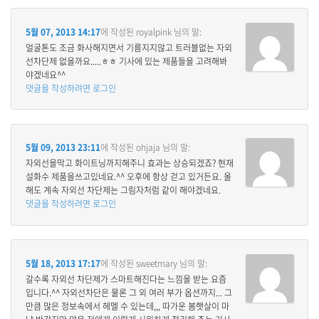
5월 07, 2013 14:17
에 작성된
royalpink
님의 말:
얼굴톤도 조금 화사해지면서 기름지지않고 트러블없는 자외
선차단제 없을까요.....ㅎㅎ 기사에 있는 제품들을 고려해봐
야겠네요^^
댓글을 작성하려면 로그인
5월 09, 2013 23:11
에 작성된
ohjaja
님의 말:
자외선을막고 화이트닝까지해주니 효과는 상승되겠죠? 현재
설화수 제품을쓰고있네요.^^ 오후에 항상 걷고 있거든요. 올
해도 계속 자외선 차단제는 그림자처럼 같이 해야겠네요.
댓글을 작성하려면 로그인
5월 18, 2013 17:17
에 작성된
sweetmary
님의 말:
갈수록 자외선 차단제가 스마트해진다는 느낌을 받는 요즘
입니다.^^ 자외선차단은 물론 그 외 여러 부가 옵션까지... 그
만큼 많은 정보속에서 헤멜 수 있는데,,, 따가운 봄햇살이 마