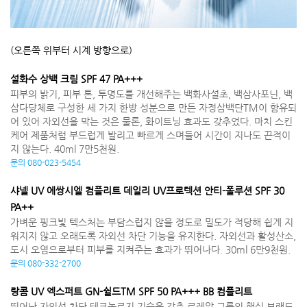
(오른쪽 위부터 시계 방향으로)
설화수 상백 크림 SPF 47 PA+++
피부의 밝기, 피부 톤, 투명도를 개선해주는 백화사설초, 백삼사포닌, 백
삼다당체로 구성한 세 가지 한방 성분으로 만든 자정삼백단TM이 함유되
어 있어 자외선을 막는 것은 물론, 화이트닝 효과도 갖추었다. 마치 스킨
케어 제품처럼 부드럽게 발리고 빠르게 스며들어 시간이 지나도 끈적이
지 않는다. 40ml 7만5천원.
문의 080-023-5454
샤넬 UV 에쌍시엘 컴플리트 데일리 UV프로텍션 안티-폴루션 SPF 30
PA++
가벼운 핑크빛 텍스처는 부담스럽지 않을 정도로 밀도가 적당해 쉽게 지
워지지 않고 오래도록 자외선 차단 기능을 유지한다. 자외선과 활성산소,
도시 오염으로부터 피부를 지켜주는 효과가 뛰어나다. 30ml 6만9천원.
문의 080-332-2700
랑콤 UV 엑스퍼트 GN-쉴드TM SPF 50 PA+++ BB 컴플리트
뛰어난 자외선 차단 테크놀로지 기술을 갖춘 로레알 그룹의 핵심 브랜드