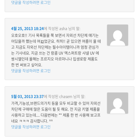
댓글을 작성하려면 로그인
4월 25, 2013 18:24
에 작성된
asha
님의 말:
오호오호!! 기사 목록들을 쭉 보면서 자외선 차단제 얘기는
어딨을까 했는데 여깄었군요. 히히!! 곧 있으면 여름이 올 테
고 지금도 자외선 차단제는 필수아이템이니까 엄청 관심가
는 기사네요. 지금 쓰는 건 랑콤 UV 엑스퍼트랑 샤넬 UV 에
쌍시엘인데 올해는 조르지오 아르마니나 입생로랑 제품도
한 번 써보고 싶어요.
댓글을 작성하려면 로그인
5월 03, 2013 23:37
에 작성된
chasem
님의 말:
가격,기능성,브랜드의가치 등을 모두 비교할 수 있어 자외선
차단제 구매에 많은 도움이 될 듯 해요. 전 지금 키엘 제품을
사용하고 있는데.... 다음번에는 ** 제품 한 번 사용해 보고프
네요 ㅋㅋㅋ 감사합니다. ^^
댓글을 작성하려면 로그인