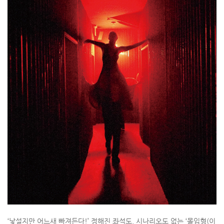
‘낯설지만 어느새 빠져든다!’ 정해진 좌석도, 시나리오도 없는 ‘몰입형(이