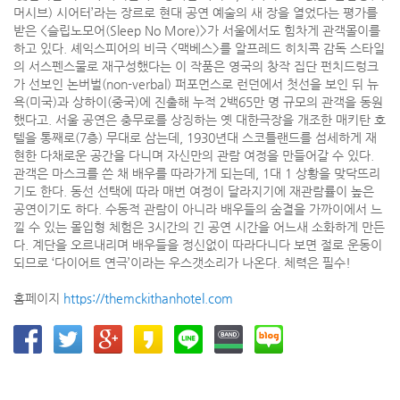
머시브) 시어터’라는 장르로 현대 공연 예술의 새 장을 열었다는 평가를
받은 <슬립노모어(Sleep No More)>가 서울에서도 힘차게 관객몰이를
하고 있다. 셰익스피어의 비극 <맥베스>를 알프레드 히치콕 감독 스타일
의 서스펜스물로 재구성했다는 이 작품은 영국의 창작 집단 펀치드렁크
가 선보인 논버벌(non-verbal) 퍼포먼스로 런던에서 첫선을 보인 뒤 뉴
욕(미국)과 상하이(중국)에 진출해 누적 2백65만 명 규모의 관객을 동원
했다고. 서울 공연은 충무로를 상징하는 옛 대한극장을 개조한 매키탄 호
텔을 통째로(7층) 무대로 삼는데, 1930년대 스코틀랜드를 섬세하게 재
현한 다채로운 공간을 다니며 자신만의 관람 여정을 만들어갈 수 있다.
관객은 마스크를 쓴 채 배우를 따라가게 되는데, 1대 1 상황을 맞닥뜨리
기도 한다. 동선 선택에 따라 매번 여정이 달라지기에 재관람률이 높은
공연이기도 하다. 수동적 관람이 아니라 배우들의 숨결을 가까이에서 느
낄 수 있는 몰입형 체험은 3시간의 긴 공연 시간을 어느새 소화하게 만든
다. 계단을 오르내리며 배우들을 정신없이 따라다니다 보면 절로 운동이
되므로 ‘다이어트 연극’이라는 우스갯소리가 나온다. 체력은 필수!
홈페이지
https://themckithanhotel.com