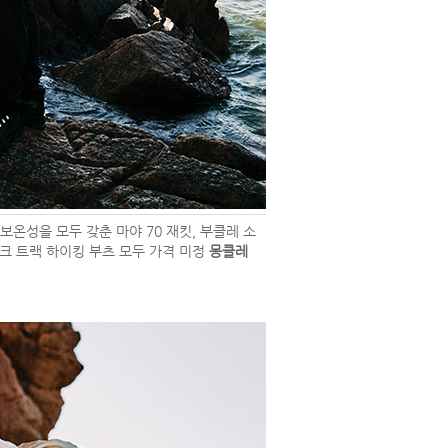
보온성을 모두 갖춘 마야 70 재킷, 부클레 소
피크 트랙 하이킹 부츠 모두 가격 미정
몽클레