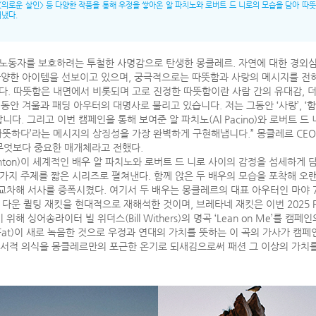
>, <의로운 살인> 등 다양한 작품을 통해 우정을 쌓아온 알 파치노와 로버트 드 니로의 모습을 담아 
냈다.
 노동자를 보호하려는 투철한 사명감으로 탄생한 몽클레르. 자연에 대한 경외심
양한 아이템을 선보이고 있으며, 궁극적으로는 따뜻함과 사랑의 메시지를 전하고
 선보였다. 따뜻함은 내면에서 비롯되며 고로 진정한 따뜻함이란 사람 간의 유대감,
동안 겨울과 패딩 아우터의 대명사로 불리고 있습니다. 저는 그동안 ‘사랑’, ‘
 그리고 이번 캠페인을 통해 보여준 알 파치노(Al Pacino)와 로버트 드 니로(
따뜻하다’라는 메시지의 상징성을 가장 완벽하게 구현해냅니다.” 몽클레르 CEO 레모
무엇보다 중요한 매개체라고 전했다.
nton)이 세계적인 배우 알 파치노와 로버트 드 니로 사이의 감정을 섬세하게
다섯 가지 주제를 짧은 시리즈로 펼쳐낸다. 함께 앉은 두 배우의 모습을 포착해 
차해 서사를 증폭시켰다. 여기서 두 배우는 몽클레르의 대표 아우터인 마야 70(Ma
 다운 퀼팅 재킷을 현대적으로 재해석한 것이며, 브레타네 재킷은 이번 2025
해 싱어송라이터 빌 위더스(Bill Withers)의 명곡 ‘Lean on Me’를
 팻(Fat)이 새로 녹음한 것으로 우정과 연대의 가치를 뜻하는 이 곡의 가사가 
정서적 의식을 몽클레르만의 포근한 온기로 되새김으로써 패션 그 이상의 가치를