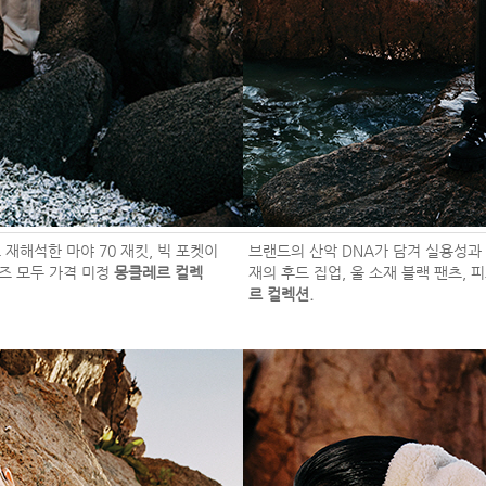
재해석한 마야 70 재킷, 빅 포켓이
브랜드의 산악 DNA가 담겨 실용성과 
커즈 모두 가격 미정
몽클레르 컬렉
재의 후드 집업, 울 소재 블랙 팬츠, 
르 컬렉션.