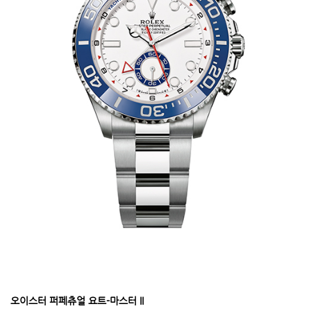
오이스터 퍼페츄얼 요트-마스터 II