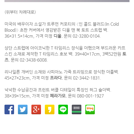
(위부터 차례대로)
미국의 배우이자 소설가 트루먼 커포티의 〈인 콜드 블러드(In Cold
Blood)〉 초판 커버에서 영감받은 디올 맨 북 토트 스트랩 백.
36×31.5×14cm, 가격 미정
디올.
문의 02-3280-0104.
상단 스트랩에 아이코닉한 T 타임리스 장식을 더했으며 부드러운 카프
스킨 소재로 제작한 T 타임리스 호보 백. 39×40×17cm, 3백52만원
토
즈.
문의 02-3438-6008.
리나일론 개버딘 소재와 사피아노 가죽 트리밍으로 장식한 더플백.
45×27×23cm, 가격 미정
프라다.
문의 02-3442-1831.
넉넉한 수납공간과 프런트 버클 디테일이 특징인 허그 숄더백.
38×39×15cm, 가격 미정
페라가모.
문의 080-001-1927