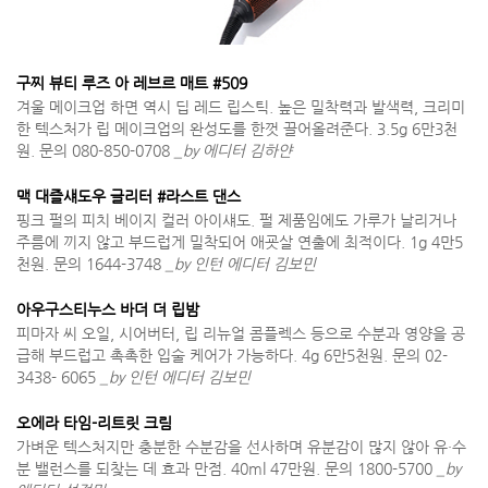
구찌 뷰티 루즈 아 레브르 매트 #509
겨울 메이크업 하면 역시 딥 레드 립스틱. 높은 밀착력과 발색력, 크리미
한 텍스처가 립 메이크업의 완성도를 한껏 끌어올려준다. 3.5g 6만3천
원. 문의 080-850-0708
_by 에디터 김하얀
맥 대즐섀도우 글리터 #라스트 댄스
핑크 펄의 피치 베이지 컬러 아이섀도. 펄 제품임에도 가루가 날리거나
주름에 끼지 않고 부드럽게 밀착되어 애굣살 연출에 최적이다. 1g 4만5
천원. 문의 1644-3748
_by 인턴 에디터 김보민
아우구스티누스 바더 더 립밤
피마자 씨 오일, 시어버터, 립 리뉴얼 콤플렉스 등으로 수분과 영양을 공
급해 부드럽고 촉촉한 입술 케어가 가능하다. 4g 6만5천원. 문의 02-
3438- 6065
_by 인턴 에디터 김보민
오에라 타임-리트릿 크림
가벼운 텍스처지만 충분한 수분감을 선사하며 유분감이 많지 않아 유·수
분 밸런스를 되찾는 데 효과 만점. 40ml 47만원. 문의 1800-5700
_by