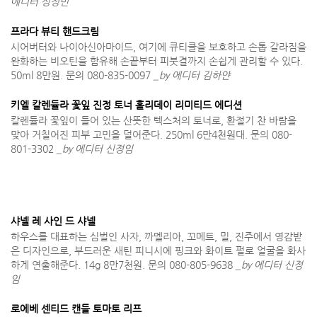
에디터 성정민
프라다 뷰티 핸드크림
시어버터와 나이아신아마이드, 여기에 큐티클을 보호하고 손톱 갈라짐을
완화하는 비오틴을 함유해 손끝부터 피붓결까지 손쉽게 관리할 수 있다.
50ml 8만원. 문의 080-835-0097
_by 에디터 김하얀
키엘 칼렌듈라 꽃잎 진정 토너 홀리데이 리미티드 에디션
칼렌듈라 꽃잎이 들어 있는 산뜻한 텍스처의 토너로, 환절기 찬 바람을
맞아 거칠어진 피부 고민을 덜어준다. 250ml 6만4천원대. 문의 080-
801-3302
_by 에디터 신정임
샤넬 레 사인 드 샤넬
하우스를 대표하는 심벌인 사자, 까멜리아, 꼬메트, 밀, 진주에서 영감받
은 디자인으로, 부드러운 새틴 피니시에 핑크와 화이트 펄로 얼굴을 화사
하게 연출해준다. 14g 8만7천원. 문의 080-805-9638
_by 에디터 신정
임
로에베 센티드 캔들 토마토 리프