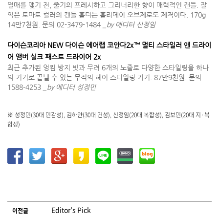
열매를 맺기 전, 줄기의 프레시하고 그리너리한 향이 매력적인 캔들. 잘
익은 토마토 컬러의 캔들 홀더는 홀리데이 오브제로도 제격이다. 170g
14만7천원. 문의 02-3479-1484
_by 에디터 신정임
다이슨코리아 NEW 다이슨 에어랩 코안다2x™ 멀티 스타일러 앤 드라이
어 앰버 실크 패스트 드라이어 2x
최근 추가된 엉킴 방지 빗과 무려 6개의 노즐로 다양한 스타일링을 하나
의 기기로 끝낼 수 있는 무적의 헤어 스타일링 기기. 87만9천원. 문의
1588-4253
_by 에디터 성정민
※ 성정민(30대 민감성), 김하얀(30대 건성), 신정임(20대 복합성), 김보민(20대 지·복
합성)
글 네비게이션
Editor’s Pick
이전글