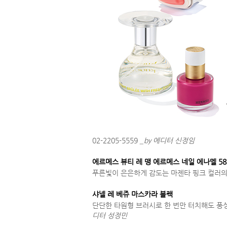
02-2205-5559
_by 에디터 신정임
에르메스 뷰티 레 맹 에르메스 네일 에나멜 5
푸른빛이 은은하게 감도는 마젠타 핑크 컬러의 네일
샤넬 레 베쥬 마스카라 블랙
단단한 타원형 브러시로 한 번만 터치해도 풍성한 
디터 성정민