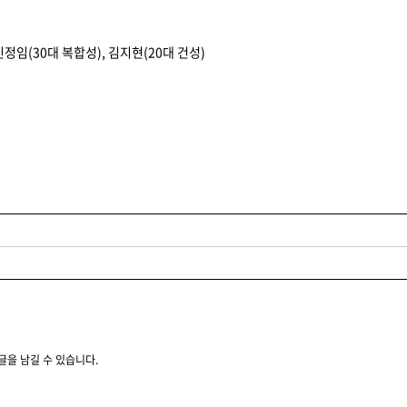
신정임(30대 복합성), 김지현(20대 건성)
글을 남길 수 있습니다.