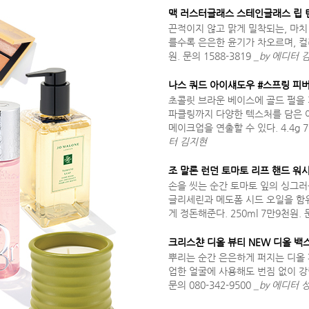
맥 러스터글래스 스테인글래스 립 틴
끈적이지 않고 맑게 밀착되는, 마치
를수록 은은한 윤기가 차오르며, 컬러
원. 문의 1588-3819
_by 에디터 
나스 쿼드 아이섀도우 #스프링 피
초콜릿 브라운 베이스에 골드 펄을 
파클링까지 다양한 텍스처를 담은 
메이크업을 연출할 수 있다. 4.4g 7
터 김지현
조 말론 런던 토마토 리프 핸드 워
손을 씻는 순간 토마토 잎의 싱그러
글리세린과 메도폼 시드 오일을 함
게 정돈해준다. 250ml 7만9천원. 문
크리스챤 디올 뷰티 NEW 디올 
뿌리는 순간 은은하게 퍼지는 디올 
업한 얼굴에 사용해도 번짐 없이 강력
문의 080-342-9500
_by 에디터 