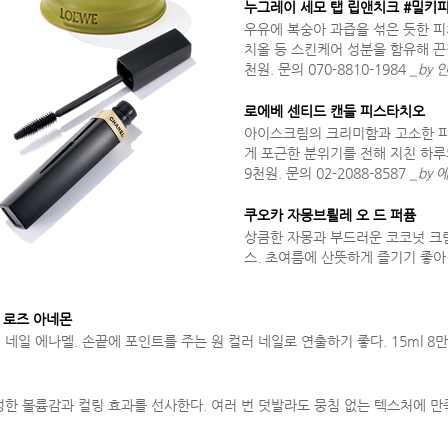
누그레이 세모 탭 립앤치크 #밀키피
우유에 복숭아 과즙을 섞은 듯한 피
치올 등 스킨케어 성분을 함유해 끈적
천원. 문의 070-8810-1984
_by
로에베 센티드 캔들 피스타치오
아이스크림의 크리미함과 고소한 피
게 포근한 분위기를 전해 지친 하루의
9천원. 문의 02-2088-8587
_by
쿠오카 자몽브륄레 오 드 퍼퓸
상큼한 자몽과 부드러운 코코넛 크
스. 초여름에 산뜻하게 즐기기 좋아 
8 로즈 아네몬
 에나멜. 손끝에 포인트를 주는 원 컬러 네일로 연출하기 좋다. 15ml 8만원대
볼륨감과 컬링 효과를 선사한다. 여러 번 덧발라도 뭉침 없는 텍스처에 만족. 6g