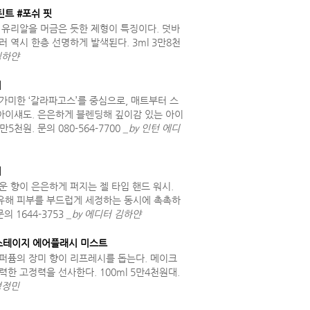
트 #포쉬 핏
 유리알을 머금은 듯한 제형이 특징이다. 덧바
 역시 한층 선명하게 발색된다. 3ml 3만8천
김하얀
버
가미한 ‘갈라파고스’를 중심으로, 매트부터 스
아이섀도. 은은하게 블렌딩해 깊이감 있는 아이
만5천원. 문의 080-564-7700
_by 인턴 에디
시
운 향이 은은하게 퍼지는 젤 타입 핸드 워시.
유해 피부를 부드럽게 세정하는 동시에 촉촉하
의 1644-3753
_by 에디터 김하얀
백스테이지 에어플래시 미스트
퍼퓸의 장미 향이 리프레시를 돕는다. 메이크
한 고정력을 선사한다. 100ml 5만4천원대.
성정민