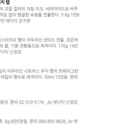
치 탭
치 코럴 컬러의 크림 치크. 세라마이드와 바쿠
임 없이 탱글한 속광을 연출한다. 5.6g 1만6
 인턴 에디터 김지현
스타치오 향이 어우러진 센티드 캔들. 은은하
 끝, 기분 전환용으로 제격이다. 170g 14만
 에디터 신정임
림이 어우러진 시트러스 우디 향의 프레이그런
데일리 향수로 제격이다. 50ml 15만원. 문의
. 문의 02-310-5174
_by 에디터 신정임
 6만5천원. 문의 080-805-9638
_by 에