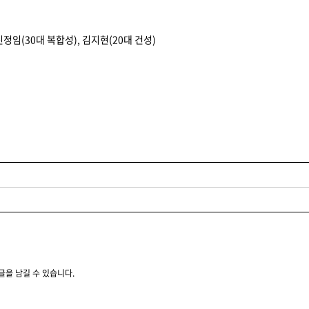
신정임(30대 복합성), 김지현(20대 건성)
글을 남길 수 있습니다.