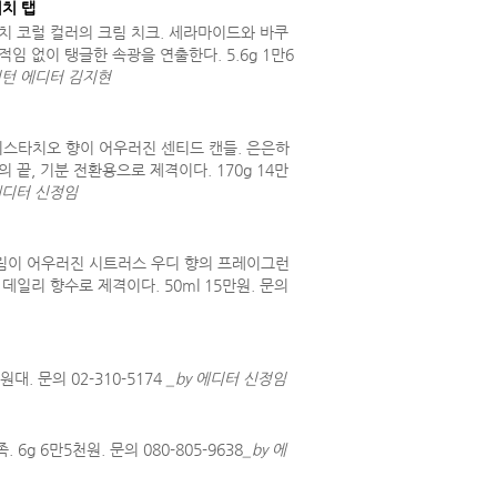
치 탭
치 코럴 컬러의 크림 치크. 세라마이드와 바쿠
임 없이 탱글한 속광을 연출한다. 5.6g 1만6
 인턴 에디터 김지현
스타치오 향이 어우러진 센티드 캔들. 은은하
 끝, 기분 전환용으로 제격이다. 170g 14만
 에디터 신정임
림이 어우러진 시트러스 우디 향의 프레이그런
데일리 향수로 제격이다. 50ml 15만원. 문의
. 문의 02-310-5174
_by 에디터 신정임
 6만5천원. 문의 080-805-9638
_by 에