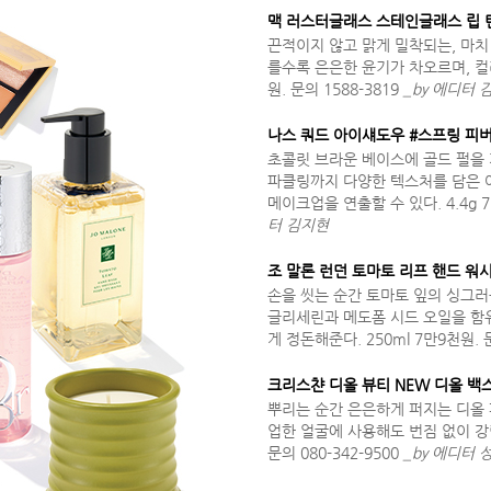
맥 러스터글래스 스테인글래스 립 틴
끈적이지 않고 맑게 밀착되는, 마치
를수록 은은한 윤기가 차오르며, 컬러
원. 문의 1588-3819
_by 에디터 
나스 쿼드 아이섀도우 #스프링 피
초콜릿 브라운 베이스에 골드 펄을 
파클링까지 다양한 텍스처를 담은 
메이크업을 연출할 수 있다. 4.4g 7
터 김지현
조 말론 런던 토마토 리프 핸드 워
손을 씻는 순간 토마토 잎의 싱그러
글리세린과 메도폼 시드 오일을 함
게 정돈해준다. 250ml 7만9천원. 문
크리스챤 디올 뷰티 NEW 디올 
뿌리는 순간 은은하게 퍼지는 디올 
업한 얼굴에 사용해도 번짐 없이 강력
문의 080-342-9500
_by 에디터 