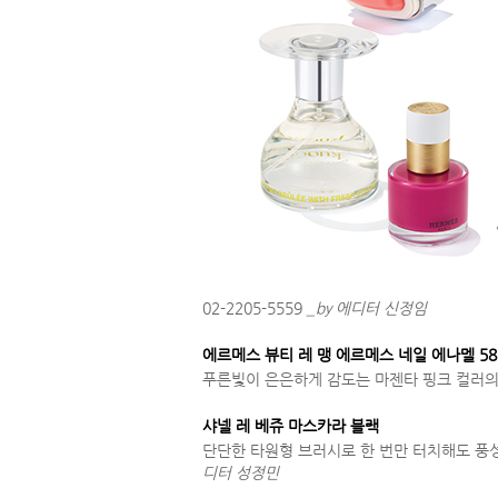
02-2205-5559
_by 에디터 신정임
에르메스 뷰티 레 맹 에르메스 네일 에나멜 5
푸른빛이 은은하게 감도는 마젠타 핑크 컬러의 네일
샤넬 레 베쥬 마스카라 블랙
단단한 타원형 브러시로 한 번만 터치해도 풍성한 
디터 성정민