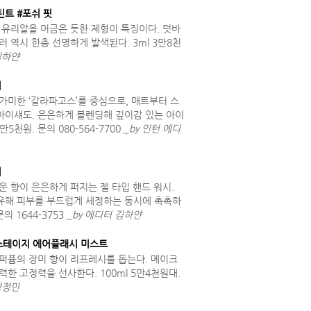
트 #포쉬 핏
 유리알을 머금은 듯한 제형이 특징이다. 덧바
 역시 한층 선명하게 발색된다. 3ml 3만8천
김하얀
버
가미한 ‘갈라파고스’를 중심으로, 매트부터 스
아이섀도. 은은하게 블렌딩해 깊이감 있는 아이
만5천원. 문의 080-564-7700
_by 인턴 에디
시
운 향이 은은하게 퍼지는 젤 타입 핸드 워시.
유해 피부를 부드럽게 세정하는 동시에 촉촉하
의 1644-3753
_by 에디터 김하얀
백스테이지 에어플래시 미스트
퍼퓸의 장미 향이 리프레시를 돕는다. 메이크
한 고정력을 선사한다. 100ml 5만4천원대.
성정민