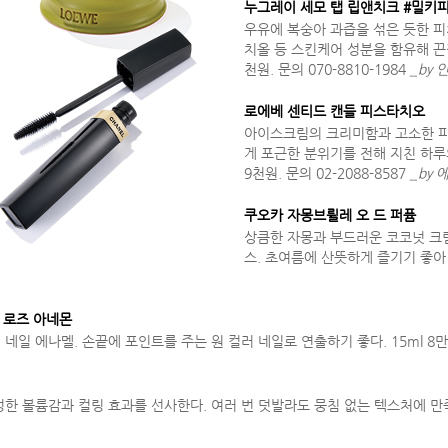
누그레이 세모 탭 립앤치크 #밀키피
우유에 복숭아 과즙을 섞은 듯한 피
치올 등 스킨케어 성분을 함유해 끈적
천원. 문의 070-8810-1984
_by
로에베 센티드 캔들 피스타치오
아이스크림의 크리미함과 고소한 피
게 포근한 분위기를 전해 지친 하루의
9천원. 문의 02-2088-8587
_by
쿠오카 자몽브륄레 오 드 퍼퓸
상큼한 자몽과 부드러운 코코넛 크
스. 초여름에 산뜻하게 즐기기 좋아 
8 로즈 아네몬
 에나멜. 손끝에 포인트를 주는 원 컬러 네일로 연출하기 좋다. 15ml 8만원대
볼륨감과 컬링 효과를 선사한다. 여러 번 덧발라도 뭉침 없는 텍스처에 만족. 6g