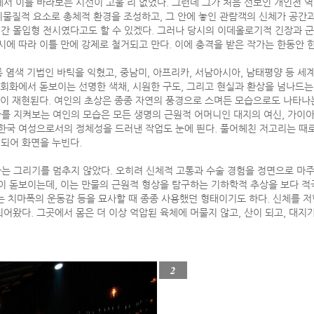
서 이를 바라보는 시선이 고울 리 없었다. 그런데 그가 처음 선보인 개인전 
 비물질적 요소로 총체적 환경을 조성하고, 그 안에 놓인 관람객의 신체가 공간
간 몰입형 전시였다고도 할 수 있겠다. 그러나 당시의 이데올로기적 긴장과 
시에 따라 이틀 만에 강제로 철거되고 만다. 이에 충격을 받은 작가는 한동안 
 염색 기법인 바틱을 익혔고, 중남미, 아프리카, 서남아시아, 남태평양 등 세
 회화에서 돋보이는 선명한 색채, 시원한 구도, 그리고 현실과 환상을 넘나드는
습이 재현된다. 여인의 초상은 종종 자연의 풍경으로 스며든 모습으로도 나타나
여행자를 지켜보는 여인의 모습은 모든 생명의 근원적 어머니인 대지의 여신, 가이
한국 여성으로서의 정체성을 드러낸 작업도 눈에 띈다. 풀어헤친 저고리는 때로
되어 화면을 누빈다.
작가는 그리기를 멈추지 않았다. 오히려 신체적 고통과 수술 경험을 정면으로 마
이 돋보이는데, 이는 만물의 근원적 형상을 탐구하는 기하학적 추상을 보다 적
는 치마폭의 운동감 등을 묘사할 때 종종 사용했던 형태이기도 하다. 신체를 
어왔다. 그곳에서 몸은 더 이상 억압된 육체에 머물지 않고, 산이 되고, 대지가
2