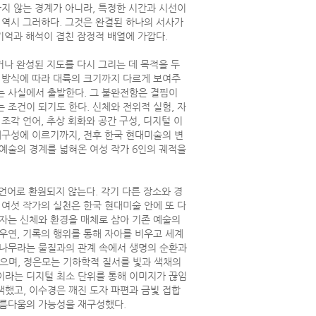
하지 않는 경계가 아니라, 특정한 시간과 시선이
 역시 그러하다. 그것은 완결된 하나의 서사가
 기억과 해석이 겹친 잠정적 배열에 가깝다.
거나 완성된 지도를 다시 그리는 데 목적을 두
 방식에 따라 대륙의 크기까지 다르게 보여주
는 사실에서 출발한다. 그 불완전함은 결핍이
 조건이 되기도 한다. 신체와 전위적 실험, 자
조각 언어, 추상 회화와 공간 구성, 디지털 이
재구성에 이르기까지, 전후 한국 현대미술의 변
예술의 경계를 넓혀온 여성 작가 6인의 궤적을
 언어로 환원되지 않는다. 각기 다른 장소와 경
 여섯 작가의 실천은 한국 현대미술 안에 또 다
자는 신체와 환경을 매체로 삼아 기존 예술의
우연, 기록의 행위를 통해 자아를 비우고 세계
 나무라는 물질과의 관계 속에서 생명의 순환과
했으며, 정은모는 기하학적 질서를 빛과 색채의
이라는 디지털 최소 단위를 통해 이미지가 끊임
했고, 이수경은 깨진 도자 파편과 금빛 접합
아름다움의 가능성을 재구성했다.