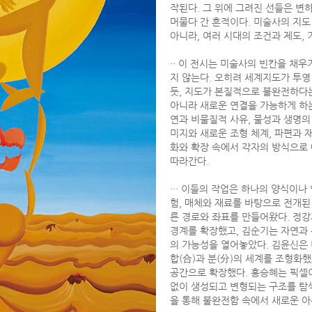
작된다. 그 위에 그려진 선들은 변
머물다 간 흔적이다. 미술사의 지도
아니라, 여러 시대의 조건과 제도,
·· 이 전시는 미술사의 빈칸을 채우
지 않는다. 오히려 세계지도가 투영
듯, 지도가 본질적으로 불완전하다
아니라 새로운 연결을 가능하게 하는
연과 비물질적 사유, 물성과 생명의 
미지와 새로운 조형 체계, 파편과 
화와 확장 속에서 각자의 방식으로 
따라간다.
··· 이들의 작업은 하나의 양식이나
험, 매체와 재료를 바탕으로 전개된
른 경로와 좌표를 만들어왔다. 정강
경계를 확장했고, 김순기는 자연과 
의 가능성을 열어놓았다. 김윤신은
합(合)과 분(分)의 세계를 조형화
공간으로 확장했다. 홍승혜는 픽셀
없이 생성되고 변형되는 구조를 탐색
을 통해 불완전함 속에서 새로운 