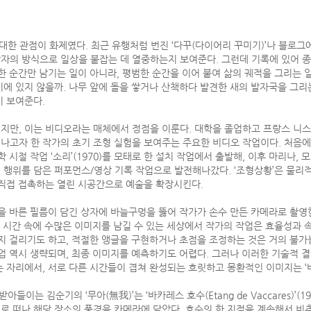
대한 관점이 화제였다. 최근 유행처럼 번진 ‘다꾸(다이어리 꾸미기)’나 블로그에 
자의 방식으로 일상을 붙잡는 데 열중하는지 보여준다. 그런데 기록에 있어 종
 순간만 남기는 일이 아니라, 평범한 순간을 이어 붙여 삶의 궤적을 그리는 일
에 있지 않을까. 나무 앞에 돌을 쌓거나 산책하다 발견한 새의 발자국을 그리
이 보여준다.
만, 이는 비디오라는 매체에서 정점을 이룬다. 대학을 졸업하고 프랑스 니스에
체를 벗어나고자 한 작가의 초기 조형 실험을 보여주는 주요한 비디오 작업이다. 처음
 시절 작업 ‘소리’(1970)를 모태로 한 설치 작업에서 출발해, 이후 마리나,
행위를 담은 퍼포먼스/영상 기록 작업으로 발전해나갔다. ‘조형상황’은 물리적
 직접 접촉하는 열린 시공간으로 예술을 확장시킨다.
액을 바른 필름이 담긴 상자에 바늘구멍을 뚫어 작가가 손수 만든 카메라로 촬영
진 시간 속에 수많은 이미지를 남길 수 있는 세상에서 작가의 작업은 효율성과
까지 걸리기도 하고, 적절한 앵글을 구현하거나 초점을 조정하는 것은 거의 불가
업 역시 생략되며, 최종 이미지를 예측하기도 어렵다. 그러나 이러한 기술적 
 자리에서, 서로 다른 시간들이 겹쳐 완성되는 흐릿하고 몽환적인 이미지는 ‘
들이는 김순기의 ‘무아(無我)’는 ‘바카레스 호수(Etang de Vaccares)’(
로 떠나 해당 장소의 풍경을 카메라에 담았다. 호수의 한 지점을 계속해서 비