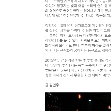
다. 보수적인 가부장제 사회와 제도권 미술계에
이었다. 정강자는 빛과 어둠, 소리와 연기 등
의 영역으로 끌어들였다는 점에서 시대를 앞서
나치게 닮은 탓이었을까. 이 전시는 당국의 지
정강자는 10여 년간 싱가포르에 거주하며 전통
를 접하는 시간을 가졌다. 이러한 경험은 그의
는 춤추는 여인, 모자상 등 다양한 여성의 모
라’(2011)를 들 수 있다. 사막을 떠도는 
화상처럼 보이기도 한다. 한복의 형상을 빌려 
의 치마는 산수화의 굽이치는 능선으로 재해석
2015년 위암 판정을 받은 후 투병 중에도 
다. 말년의 작업에서는 특히 우주에 대한 관심
‘반원’은 이전부터 파편화된 신체나, 나풀거리
상을 떠나기 전까지 무한한 화면 위에서 계속되
글
김연우
1