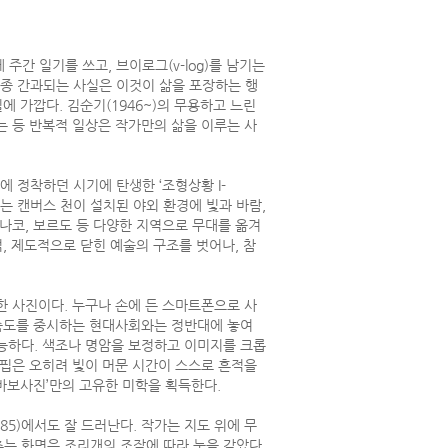
주간 일기를 쓰고, 브이로그(v-log)를 남기는
종 간과되는 사실은 이것이 삶을 포장하는 행
에 가깝다. 김순기(1946~)의 무용하고 느린
는 등 반복적 일상은 작가만의 삶을 이루는 사
 정착하던 시기에 탄생한 ‘조형상황 I-
에는 캔버스 천이 설치된 야외 환경에 빛과 바람,
 모나코, 보르도 등 다양한 지역으로 무대를 옮겨
, 제도적으로 닫힌 예술의 구조를 벗어나, 참
한 사진이다. 누구나 손에 든 스마트폰으로 사
 속도를 중시하는 현대사회와는 정반대에 놓여
능하다. 색조나 명암을 보정하고 이미지를 크롭
결핍은 오히려 빛이 머문 시간이 스스로 흔적을
바보사진’만의 고유한 미학을 획득한다.
1985)에서도 잘 드러난다. 작가는 지도 위에 무
추는 화면은 조리개의 조작에 따라 눈을 감았다