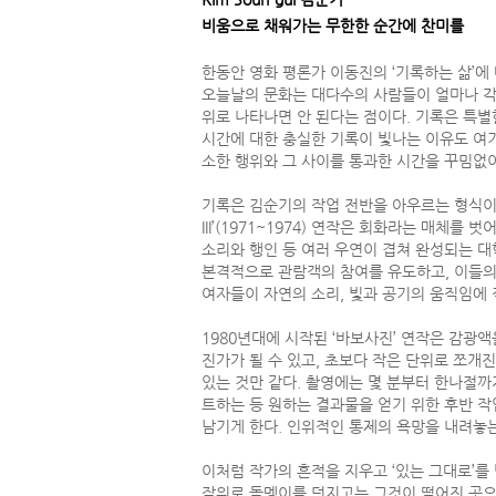
비움으로 채워가는 무한한 순간에 찬미를
한동안 영화 평론가 이동진의 ‘기록하는 삶’에 
오늘날의 문화는 대다수의 사람들이 얼마나 각
위로 나타나면 안 된다는 점이다. 기록은 특별한
시간에 대한 충실한 기록이 빛나는 이유도 여기
소한 행위와 그 사이를 통과한 시간을 꾸밈없
기록은 김순기의 작업 전반을 아우르는 형식이지
III’(1971~1974) 연작은 회화라는 매
소리와 행인 등 여러 우연이 겹쳐 완성되는 대학
본격적으로 관람객의 참여를 유도하고, 이들의 
여자들이 자연의 소리, 빛과 공기의 움직임에
1980년대에 시작된 ‘바보사진’ 연작은 감광
진가가 될 수 있고, 초보다 작은 단위로 쪼개
있는 것만 같다. 촬영에는 몇 분부터 한나절
트하는 등 원하는 결과물을 얻기 위한 후반 작
남기게 한다. 인위적인 통제의 욕망을 내려놓는
이처럼 작가의 흔적을 지우고 ‘있는 그대로’를 받아
작위로 돌멩이를 던지고는 그것이 떨어진 곳으