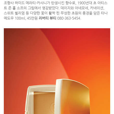
조향사 하미드 메라티-카샤니가 탄생시킨 향수로, 1900년대 초 아티스
트 존 홀 소프의 그림에서 영감받았다. 데이지와 아네모네, 카네이션,
스위트 윌리엄 등 다양한 꽃이 활짝 핀 무성한 초원의 풍경을 담은 타나
메도우 100ml, 45만원
리버티 뷰티
080-363-5454.