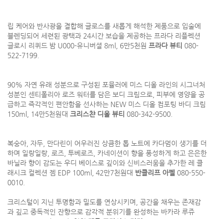
립 케어와 반사광을 결합해 글로스를 새롭게 해석한 제품으로 입술에
블렌딩되어 세련된 광택과 24시간 보습을 제공하는 프라다 리플렉션
글로시 리퀴드 밤 U000-유니버셜 8ml, 6만5천원
프라다 뷰티
080-
522-7199.
90% 자연 유래 성분으로 구성된 포뮬러에 미스 디올 라인의 시그너처
성분인 센티폴리아 로즈 워터를 담은 보디 크림으로, 피부에 영양을 공
급하고 즉각적인 편안함을 선사하는 NEW 미스 디올 컴포팅 바디 크림
150ml, 14만5천원대
크리스챤 디올 뷰티
080-342-9500.
복숭아, 자두, 만다린이 어우러진 상큼한 톱 노트에 카다멈이 생기를 더
하며 일랑일랑, 로즈, 투베로즈, 카네이션이 향을 풍성하게 하고 은은한
바닐라 향이 감도는 우디 베이스로 깊이와 신비스러움을 추가한 레 클
래시크 컬렉션 젬 EDP 100ml, 42만7천원대
반클리프 아펠
080-550-
0010.
크리스털이 지닌 투명함과 밀도를 연상시키며, 공간을 채우는 존재감
과 깊고 중독적인 잔향으로 감각적 분위기를 완성하는 바카라 루쥬