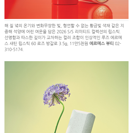
해 질 녘의 온기와 변화무쌍한 빛, 형언할 수 없는 황금빛 색채 같은 지
중해 석양에 어린 여운을 담은 2026 S/S 리미티드 컬렉션의 립스틱.
선명함과 따스한 깊이가 교차하는 컬러 조합이 인상적인 루즈 에르메
스 새틴 립스틱 60 로즈 방갈로 3.5g, 11만5천원
에르메스 뷰티
02-
310-5174.