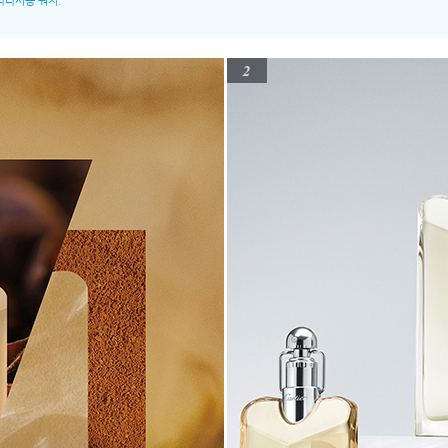
라라시옹 워치.
2
Documentation Cartier Paris © Ca