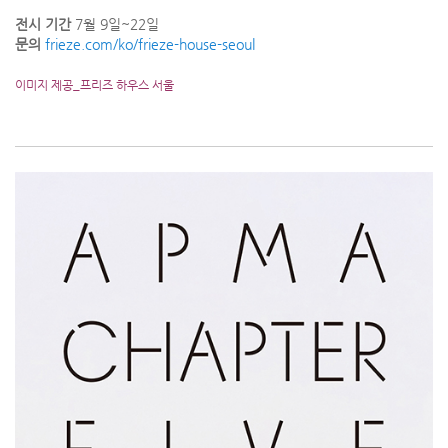
전시 기간
7월 9일~22일
문의
frieze.com/ko/frieze-house-seoul
이미지 제공_프리즈 하우스 서울