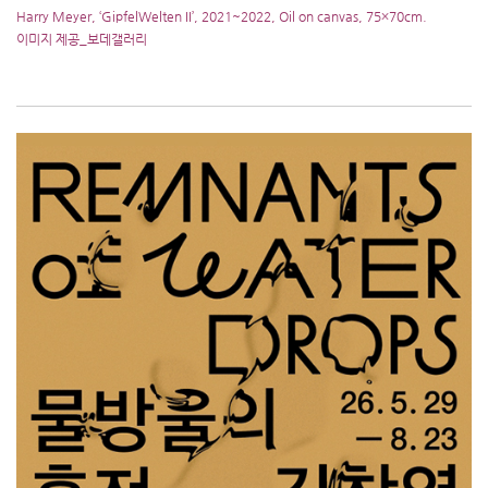
Harry Meyer, ‘GipfelWelten II’, 2021~2022, Oil on canvas, 75×70cm.
이미지 제공_보데갤러리