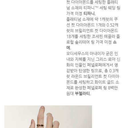
컷 다이아몬드를 세팅한 플래티
넘 소재의 티파니™ 세팅 웨딩 링
가격 미정
티파니.
플래티넘 소재에 약 1캐럿의 쿠
션 컷 다이아몬드 1개와 0.52캐
럿의 브릴리언트 컷 다이아몬드
18개를 세팅한 조세핀 에끌라 플
로럴 솔리테어 링 가격 미정
쇼
메.
오디세우스의 아내이자 굳은 인
내와 지혜를 지닌 그리스·로마 신
화의 인물인 페넬로페에게서 영
감받아 탄생한 링으로, 총 0.3캐
럿 라운드 브릴리언트 컷 다이아
몬드를 세팅하고 화이트 골드 소
재로 완성한 페넬로페 링 8백만
원대
부첼라티.