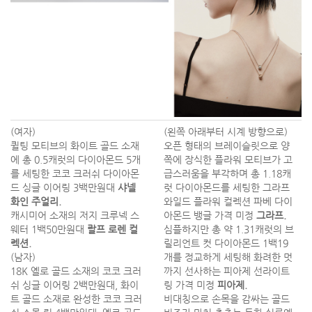
(여자)
(왼쪽 아래부터 시계 방향으로)
퀼팅 모티브의 화이트 골드 소재
오픈 형태의 브레이슬릿으로 양
에 총 0.5캐럿의 다이아몬드 5개
쪽에 장식한 플라워 모티브가 고
를 세팅한 코코 크러쉬 다이아몬
급스러움을 부각하며 총 1.18캐
드 싱글 이어링 3백만원대
샤넬
럿 다이아몬드를 세팅한 그라프
화인 주얼리.
와일드 플라워 컬렉션 파베 다이
캐시미어 소재의 저지 크루넥 스
아몬드 뱅글 가격 미정
그라프.
웨터 1백50만원대
랄프 로렌 컬
심플하지만 총 약 1.31캐럿의 브
렉션.
릴리언트 컷 다이아몬드 1백19
(남자)
개를 정교하게 세팅해 화려한 멋
18K 옐로 골드 소재의 코코 크러
까지 선사하는 피아제 선라이트
쉬 싱글 이어링 2백만원대, 화이
링 가격 미정
피아제.
트 골드 소재로 완성한 코코 크러
비대칭으로 손목을 감싸는 골드