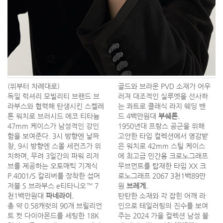
(위부터 차례대로)
골드와 브라운 PVD 소재가 어우
독일 럭셔리 모빌리티 브랜드 브
러져 대조적인 실루엣을 선사하
라부스와 협력해 탄생시킨 스켈레
는 콰트로 클래식 라지 웨딩 밴
톤 워치로 브러시드 에코 티타늄
드 4백만원대
부쉐론.
47mm 케이스가 남성적인 강인
1950년대 프랑스 공군을 위해
함을 보여준다. 3시 방향엔 날짜
고안한 타입 컬렉션에서 영감받
창, 9시 방향엔 스몰 세컨즈가 위
은 워치로 42mm 스틸 케이스
치하며, 무려 3일간의 파워 리저
에 최고급 민간용 크로노그래프
브를 제공하는 오토매틱 기계식
무브먼트를 탑재한 타입 XX 크
P.4001/S 칼리버를 장착한 섭머
로노그래프 2067 3천1백89만
저블 S 브라부스 e티타니오™ 7
원
브레게.
천1백만원대
파네라이.
탄탄한 소재와 각 잡힌 어깨 라
총 약 0.58캐럿의 90개 브릴리언
인으로 테일러링의 진수를 보여
트 컷 다이아몬드를 세팅한 18K
주는 2024 가을 컬렉션 남성 블