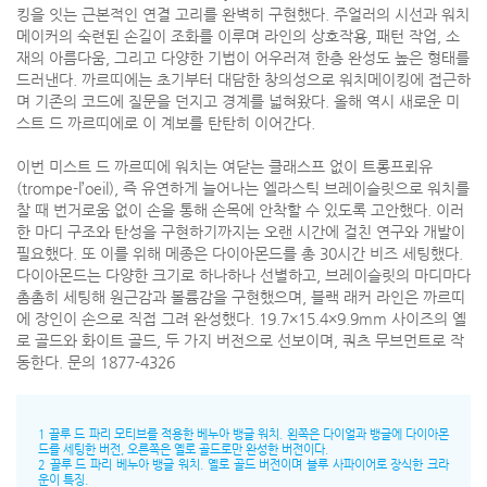
킹을 잇는 근본적인 연결 고리를 완벽히 구현했다. 주얼러의 시선과 워치
메이커의 숙련된 손길이 조화를 이루며 라인의 상호작용, 패턴 작업, 소
재의 아름다움, 그리고 다양한 기법이 어우러져 한층 완성도 높은 형태를
드러낸다. 까르띠에는 초기부터 대담한 창의성으로 워치메이킹에 접근하
며 기존의 코드에 질문을 던지고 경계를 넓혀왔다. 올해 역시 새로운 미
스트 드 까르띠에로 이 계보를 탄탄히 이어간다.
이번 미스트 드 까르띠에 워치는 여닫는 클래스프 없이 트롱프뢰유
(trompe-l’oeil), 즉 유연하게 늘어나는 엘라스틱 브레이슬릿으로 워치를
찰 때 번거로움 없이 손을 통해 손목에 안착할 수 있도록 고안했다. 이러
한 마디 구조와 탄성을 구현하기까지는 오랜 시간에 걸친 연구와 개발이
필요했다. 또 이를 위해 메종은 다이아몬드를 총 30시간 비즈 세팅했다.
다이아몬드는 다양한 크기로 하나하나 선별하고, 브레이슬릿의 마디마다
촘촘히 세팅해 원근감과 볼륨감을 구현했으며, 블랙 래커 라인은 까르띠
에 장인이 손으로 직접 그려 완성했다. 19.7×15.4×9.9mm 사이즈의 옐
로 골드와 화이트 골드, 두 가지 버전으로 선보이며, 쿼츠 무브먼트로 작
동한다. 문의 1877-4326
1 끌루 드 파리 모티브를 적용한 베누아 뱅글 워치. 왼쪽은 다이얼과 뱅글에 다이아몬
드를 세팅한 버전, 오른쪽은 옐로 골드로만 완성한 버전이다.
2 끌루 드 파리 베누아 뱅글 워치. 옐로 골드 버전이며 블루 사파이어로 장식한 크라
운이 특징.