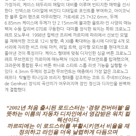
가장자리, 케이스 테두리의 메탈이 대비를 이루며 빈티지한 매력을 선사
한다. 인덱스와 다이얼에 버건디 디테일로 포인트를 부여하고, 아이코닉
한 블루 컬러 핸즈로 마무리했다. 가로세로 25.7×32.6mm, 두께
6.85mm 케이스에 두께가 단 2.15mm에 불과한 울트라-씬 사양의 매뉴
팩처 수동 칼리버 070로 구동한다. 대미를 장식한 워치는 똑뛰 크로노그
래프 모노푸셔. 1998년 컬렉션 프리베 까르띠에 파리에서 선보인 모델
을 재해석한 것으로 12시 방향, 즉 XII를 확대하는 동시에 다이얼 4개 모
서리에 자리한 비즈 아워 마커, 레일 트랙, 삼각형 모티브를 현대적으로
풀어낸 것이 특징이다. 케이스 형태에 맞춰 디자인한 싱글 버튼 크로노그
래프 무브먼트인 까르띠에 매뉴팩처 1928 MC 무브먼트를 탑재했으며,
크라운에 통합된 푸시 버튼 하나로 스타트·스톱·리셋 기능을 실행할 수
있다. 4.3mm 두께의 정교한 무브먼트는 메종에서 가장 얇은 크로노그
래프다. 탁월한 피니싱과 브리지 형태를 강조하는 코트 드 주네브(Côtes
de Genève) 장식의 곡선미가 어우러지며 장인 정신과 디자인을 완벽하
게 결합했다.
“2002년 처음 출시된 로드스터는 ‘경량 컨버터블’을
뜻하는 이름의 자동차 디자인에서 영감받은 워치 컬
렉션이다.
까르띠에는 이 로드스터를 부활시키면서 비율을 재
정의하고 라인을 더욱 날렵하게 다듬으며