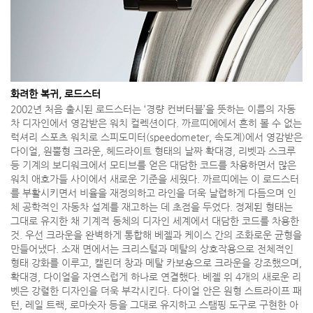
화려한 복귀, 로드스터
2002년 처음 출시된 로드스터는 ‘경량 컨버터블’을 뜻하는 이름의 자동
차 디자인에서 영감받은 워치 컬렉션이다. 까르띠에에서 흔히 볼 수 없는
럭셔리 스포츠 워치로 스피도미터(speedometer, 속도계)에서 영감받은
다이얼, 원뿔형 크라운, 헤드라이트 형태의 날짜 확대경, 리벳과 스크루
등 기계의 보디워크에서 모티브를 얻은 대담한 코드를 차용하면서 많은
워치 애호가들 사이에서 새로운 기준을 세웠다. 까르띠에는 이 로드스터
를 부활시키면서 비율을 재정의하고 라인을 더욱 날렵하게 다듬으며 인
체 공학적인 자동차 설계를 재고하는 데 초점을 두었다. 정제된 형태는
그대로 유지한 채 기계적 동체의 디자인 세계에서 대담한 코드를 차용한
것. 우선 크라운을 완벽하게 통합해 베젤과 케이스 간의 조화로운 균형을
만들어냈다. 소재 면에서는 크리스털과 메탈의 상호작용으로 전체적인
형태 강화를 이루고, 캘린더 창과 메탈 카보숑으로 크라운을 강조했으며,
확대경, 다이얼을 자연스럽게 하나로 연결했다. 베젤 위 4개의 새로운 리
벳은 강렬한 디자인을 더욱 부각시킨다. 다이얼 안은 원형 스트라이프 패
턴, 레일 트랙, 로마숫자 등을 그대로 유지하고 스탬핑 도구로 구현한 아