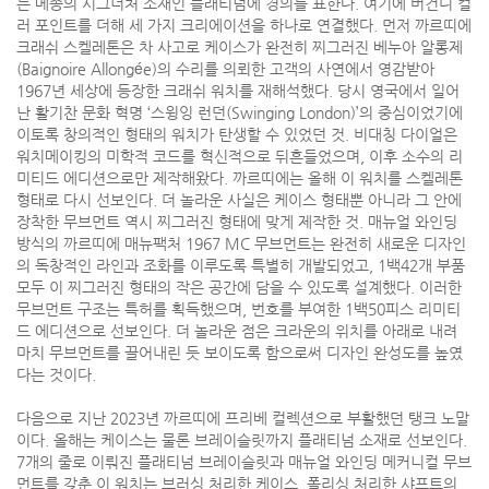
는 메종의 시그너처 소재인 플래티넘에 경의를 표한다. 여기에 버건디 컬
러 포인트를 더해 세 가지 크리에이션을 하나로 연결했다. 먼저 까르띠에
크래쉬 스켈레톤은 차 사고로 케이스가 완전히 찌그러진 베누아 알롱제
(Baignoire Allongée)의 수리를 의뢰한 고객의 사연에서 영감받아
1967년 세상에 등장한 크래쉬 워치를 재해석했다. 당시 영국에서 일어
난 활기찬 문화 혁명 ‘스윙잉 런던(Swinging London)’의 중심이었기에
이토록 창의적인 형태의 워치가 탄생할 수 있었던 것. 비대칭 다이얼은
워치메이킹의 미학적 코드를 혁신적으로 뒤흔들었으며, 이후 소수의 리
미티드 에디션으로만 제작해왔다. 까르띠에는 올해 이 워치를 스켈레톤
형태로 다시 선보인다. 더 놀라운 사실은 케이스 형태뿐 아니라 그 안에
장착한 무브먼트 역시 찌그러진 형태에 맞게 제작한 것. 매뉴얼 와인딩
방식의 까르띠에 매뉴팩처 1967 MC 무브먼트는 완전히 새로운 디자인
의 독창적인 라인과 조화를 이루도록 특별히 개발되었고, 1백42개 부품
모두 이 찌그러진 형태의 작은 공간에 담을 수 있도록 설계했다. 이러한
무브먼트 구조는 특허를 획득했으며, 번호를 부여한 1백50피스 리미티
드 에디션으로 선보인다. 더 놀라운 점은 크라운의 위치를 아래로 내려
마치 무브먼트를 끌어내린 듯 보이도록 함으로써 디자인 완성도를 높였
다는 것이다.
다음으로 지난 2023년 까르띠에 프리베 컬렉션으로 부활했던 탱크 노말
이다. 올해는 케이스는 물론 브레이슬릿까지 플래티넘 소재로 선보인다.
7개의 줄로 이뤄진 플래티넘 브레이슬릿과 매뉴얼 와인딩 메커니컬 무브
먼트를 갖춘 이 워치는 브러싱 처리한 케이스, 폴리싱 처리한 샤프트의