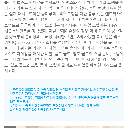
플리케 효과로 입체감을 주었으며, 인덱스와 전사 처리한 레일 트랙을 바
니시 처리로 완성해 디자인적으로 업그레이드했다. 스틸 버전의 다이얼
Ⓡ
은 실제 대시보드처럼 슈퍼루미노바
코팅을 더한 블루 혹은 앤트러사이
트 검 모양 핸즈를 매치했다. 두 가지 시그너처 셀프 와인딩 메커니컬 무
브먼트로 구동하며 라지 모델에는 1847 MC, 미디엄 모델에는 1899
MC 무브먼트를 장착했다. 메탈 브레이슬릿의 경우 더 짧고 인체 공학적
인 링크부터 폴리싱과 브러싱 처리한 표면, 교체 가능한 특허 받은 퀵스
위치(QuickSwitch™) 시스템을 적용해 한층 더 편리한 착용을 돕는다.
로드스터 워치는 라지와 미디엄 모델로 출시되며, 라지 모델에는 스틸에
화이트 다이얼을 매치한 버전, 옐로 골드, 옐로 골드와 스틸 콤비, 스틸에
블루 다이얼을 매치한 버전으로 출시한다. 미디엄 사이즈의 경우 옐로 골
드, 옐로 골드와 스틸 콤비, 스틸에 화이트 다이얼을 매치한 버전으로 출
시한다.
1 까르띠에 헤리티지 피스를 재해석해 스켈레톤 형태로 케이스의 셰이프뿐 아니라 무
브먼트까지 재탄생시킨 크래쉬 스켈레톤.
2 1998년 컬렉션 프리베 까르띠에 파리에서 선보인 모델을 재해석한 똑뛰 크로노그
래프 모노푸셔.
3 케이스는 물론 브레이슬릿까지 플래티넘 소재로 선보이는 탱크 노말.
4 스틸에 화이트 다이얼을 매치한 로드스터.