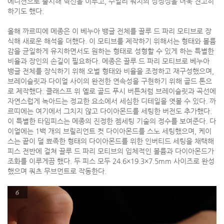
에디션으로 출시해 혁신을 이루고, 주얼리 워치의 상징성을 더욱 견고히
하기도 했다.
올해 까르띠에 메종은 이 베누아 뱅글 전체를 끌루 드 파리 모티브로 장
식해 새로운 해석을 더했다. 이 모티브를 제작하기 위해서는 형태와 볼륨
감을 균일하게 유지하면서도 원하는 형태로 성형할 수 있게 하는 특별한
비율과 장인의 손길이 필요하다. 메종은 끌루 드 파리 모티브로 베누아
뱅글 전체를 장식하기 위해 오벌 형태와 비율을 조정하고 재구성했으며,
브레이슬릿과 다이얼 사이의 완전한 연속성을 구현하기 위해 골드 톤으
로 제작했다. 클래스프 위 옐로 골드 푸시 버튼처럼 브레이슬릿과 곡선에
자연스럽게 녹아드는 정교한 요소에서 세심한 디테일을 엿볼 수 있다. 까
르띠에는 여기에서 그치지 않고 다이아몬드를 세팅한 버전도 추가했다.
이 특별한 타임피스는 메종의 진정한 젬세팅 기술의 정수를 보여준다. 다
이얼에는 1백 개의 브릴리언트 컷 다이아몬드를 스노 세팅했으며, 케이
스는 끝이 덜 뾰족한 형태의 다이아몬드를 위한 인버티드 세팅을 채택해
피스 전반에 걸쳐 끌루 드 파리 모티브의 입체적인 볼륨과 다이아몬드가
조화를 이루게끔 했다. 두 피스 모두 24.6×19.3×7.5mm 사이즈로 완성
했으며 쿼츠 무브먼트로 작동한다.
6