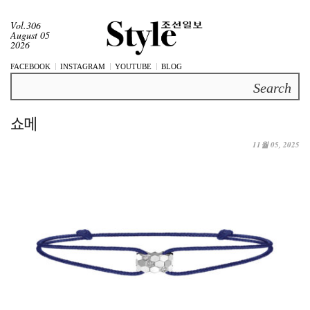
Vol.306
August 05
2026
FACEBOOK
INSTAGRAM
YOUTUBE
BLOG
Search
쇼메
11월 05, 2025